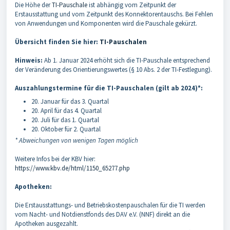
Die Höhe der
TI-Pauschale
ist abhängig vom Zeitpunkt der
Erstausstattung und vom Zeitpunkt des Konnektorentauschs. Bei Fehlen
von Anwendungen und Komponenten wird die Pauschale gekürzt.
Übersicht finden Sie hier:
TI-Pauschalen
Hinweis:
Ab 1. Januar 2024 erhöht sich die TI-Pauschale entsprechend
der Veränderung des Orientierungswertes (§ 10 Abs. 2 der TI-Festlegung).
Auszahlungstermine für die TI-Pauschalen (gilt ab 2024)*:
20. Januar für das 3. Quartal
20. April für das 4. Quartal
20. Juli für das 1. Quartal
20. Oktober für 2. Quartal
* Abweichungen von wenigen Tagen möglich
Weitere Infos bei der KBV hier:
https://www.kbv.de/html/1150_65277.php
Apotheken:
Die Erstausstattungs- und Betriebskostenpauschalen für die TI werden
vom Nacht- und Notdienstfonds des DAV e.V. (NNF) direkt an die
Apotheken ausgezahlt.